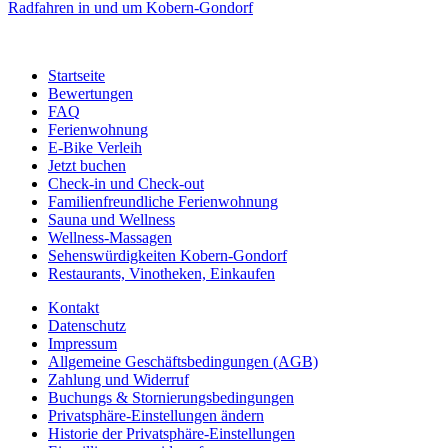
Radfahren in und um Kobern-Gondorf
Startseite
Bewertungen
FAQ
Ferienwohnung
E-Bike Verleih
Jetzt buchen
Check-in und Check-out
Familienfreundliche Ferienwohnung
Sauna und Wellness
Wellness-Massagen
Sehenswürdigkeiten Kobern-Gondorf
Restaurants, Vinotheken, Einkaufen
Kontakt
Datenschutz
Impressum
Allgemeine Geschäftsbedingungen (AGB)
Zahlung und Widerruf
Buchungs & Stornierungsbedingungen
Privatsphäre-Einstellungen ändern
Historie der Privatsphäre-Einstellungen