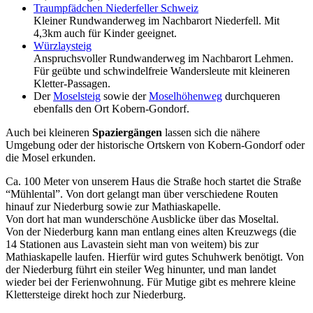
Traumpfädchen Niederfeller Schweiz
Kleiner Rundwanderweg im Nachbarort Niederfell. Mit
4,3km auch für Kinder geeignet.
Würzlaysteig
Anspruchsvoller Rundwanderweg im Nachbarort Lehmen.
Für geübte und schwindelfreie Wandersleute mit kleineren
Kletter-Passagen.
Der
Moselsteig
sowie der
Moselhöhenweg
durchqueren
ebenfalls den Ort Kobern-Gondorf.
Auch bei kleineren
Spaziergängen
lassen sich die nähere
Umgebung oder der historische Ortskern von Kobern-Gondorf oder
die Mosel erkunden.
Ca. 100 Meter von unserem Haus die Straße hoch startet die Straße
“Mühlental”. Von dort gelangt man über verschiedene Routen
hinauf zur Niederburg sowie zur Mathiaskapelle.
Von dort hat man wunderschöne Ausblicke über das Moseltal.
Von der Niederburg kann man entlang eines alten Kreuzwegs (die
14 Stationen aus Lavastein sieht man von weitem) bis zur
Mathiaskapelle laufen. Hierfür wird gutes Schuhwerk benötigt. Von
der Niederburg führt ein steiler Weg hinunter, und man landet
wieder bei der Ferienwohnung.
Für Mutige gibt es mehrere kleine
Klettersteige direkt hoch zur Niederburg.